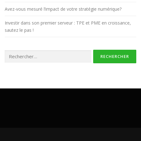
a
Avez-vous mesuré l’impact de votre stratégie numérique?
r
t
Investir dans son premier serveur : TPE et PME en croissance,
i
sautez le pas !
c
l
Rechercher :
e
s