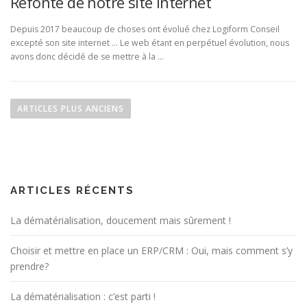
Refonte de notre site internet
Depuis 2017 beaucoup de choses ont évolué chez Logiform Conseil
excepté son site internet … Le web étant en perpétuel évolution, nous
avons donc décidé de se mettre à la …
N
a
ARTICLES PLUS ANCIENS
v
i
g
a
ARTICLES RÉCENTS
t
i
La dématérialisation, doucement mais sûrement !
o
n
Choisir et mettre en place un ERP/CRM : Oui, mais comment s’y
d
prendre?
e
La dématérialisation : c’est parti !
s