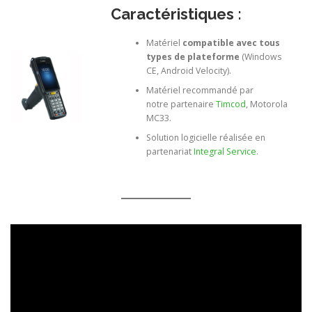
Caractéristiques :
Matériel
compatible avec tous
types de plateforme
(Windows
CE, Android Velocity).
Matériel recommandé par
notre partenaire
Timcod
, Motorola
MC33.
Solution logicielle réalisée en
partenariat
Integral Service
.