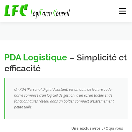
Aller
au
Menu
contenu
ACCUEIL
À PROPOS
NOS SOLUTIONS
PDA Logistique
– Simplicité et
ACTUALITÉS
REJOIGNEZ-NOUS !
CONTACT
efficacité
Un PDA (Personal Digital Assistant) est un outil de lecture code-
barre composé d’un logiciel de gestion, d’un écran tactile et de
fonctionnalités réseau dans un boîtier compact d’extrêmement
petite taille.
Une exclusivité LFC
qui vous